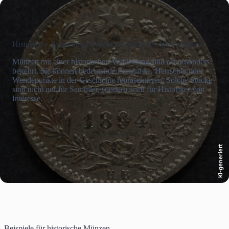
Historische Bedeutung: Geschichten, die den Wert steigern
Münzen mit einer historischen Verbindung sind oft besonders
begehrt. Sie können bedeutende Ereignisse, Herrscher oder
Wendepunkte in der Geschichte repräsentieren. Solche Stücke
sind nicht nur für Sammler, sondern auch für Historiker von
Interesse.
KI-generiert
Beispiele für historische Münzen