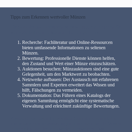
Tipps zum Erkennen wertvoller Münzen
Für Sammler und Investoren ist es wichtig, die Kriterien für
wertvolle Münzen zu kennen. Hier einige Tipps:
Recherche: Fachliteratur und Online-Ressourcen
bieten umfassende Informationen zu seltenen
Münzen.
Bewertung: Professionelle Dienste können helfen,
den Zustand und Wert einer Münze einzuschätzen.
Auktionen besuchen: Münzauktionen sind eine gute
Gelegenheit, um den Marktwert zu beobachten.
Netzwerke aufbauen: Der Austausch mit erfahrenen
Sammlern und Experten erweitert das Wissen und
hilft, Fälschungen zu vermeiden.
Dokumentation: Das Führen eines Katalogs der
eigenen Sammlung ermöglicht eine systematische
Verwaltung und erleichtert zukünftige Bewertungen.
Zusätzlich zu diesen Tipps sollten Sammler regelmäßig an
numismatischen Veranstaltungen teilnehmen, um ihr Wissen
zu vertiefen und ihre Netzwerke zu erweitern. Das